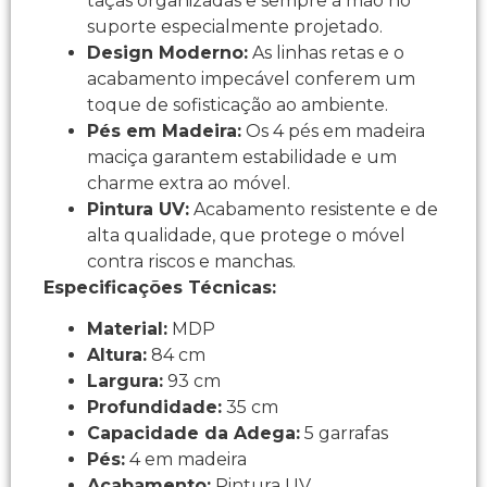
taças organizadas e sempre à mão no
suporte especialmente projetado.
Design Moderno:
As linhas retas e o
acabamento impecável conferem um
toque de sofisticação ao ambiente.
Pés em Madeira:
Os 4 pés em madeira
maciça garantem estabilidade e um
charme extra ao móvel.
Pintura UV:
Acabamento resistente e de
alta qualidade, que protege o móvel
contra riscos e manchas.
Especificações Técnicas:
Material:
MDP
Altura:
84 cm
Largura:
93 cm
Profundidade:
35 cm
Capacidade da Adega:
5 garrafas
Pés:
4 em madeira
Acabamento:
Pintura UV