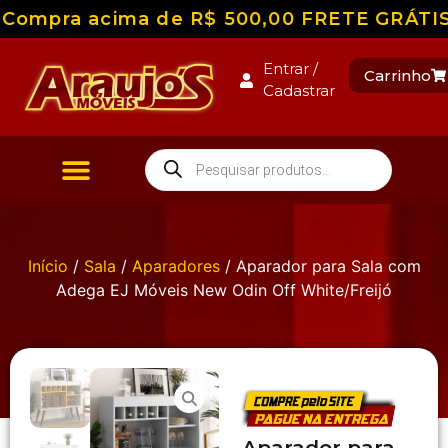
Compra acima de R$ 500,00 FRETE GRÁTIS pa
Entrar /
Carrinho
Cadastrar
Início
/
Sala
/
Aparadores
/ Aparador para Sala com
Adega EJ Móveis New Odin Off White/Freijó
Aparador para