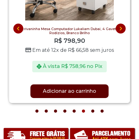
Escrivaninha Mesa Computador Lukaliam Dubai, 4 Gavetas,
Rodízios, Branco Brilho
R$
798,90
Em até 12x de
R$
66,58
sem juros
À vista
R$
758,96
no Pix
Adicionar ao carrinho