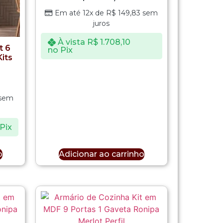
Em até 12x de
R$
149,83
sem
juros
À vista
R$
1.708,10
t 6
no Pix
Kits
sem
Pix
o
Adicionar ao carrinho