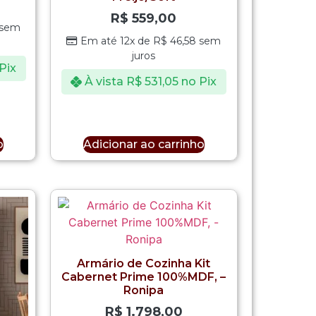
R$
559,00
sem
Em até 12x de
R$
46,58
sem
juros
Pix
À vista
R$
531,05
no Pix
o
Adicionar ao carrinho
Armário de Cozinha Kit
Cabernet Prime 100%MDF, –
Ronipa
R$
1.798,00