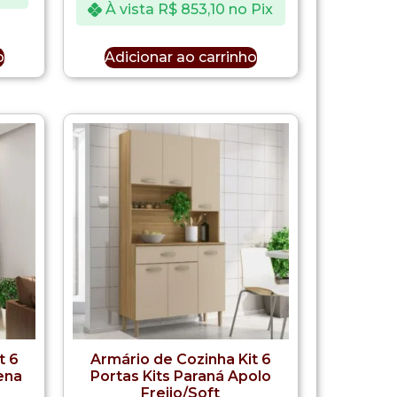
À vista
R$
853,10
no Pix
o
Adicionar ao carrinho
t 6
Armário de Cozinha Kit 6
ena
Portas Kits Paraná Apolo
Freijo/Soft