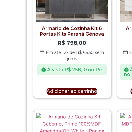
Armário de Cozinha Kit 6
Ar
Portas Kits Paraná Gênova
R$
798,00
Em até 12x de
R$
66,50
sem
E
juros
À vista
R$
758,10
no Pix
no 
Adicionar ao carrinho