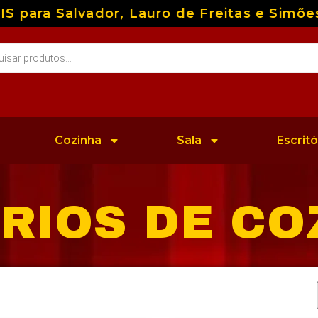
ara Salvador, Lauro de Freitas e Simões F
Cozinha
Sala
Escritó
RIOS DE CO