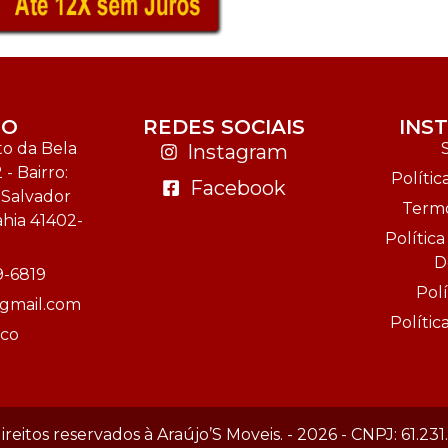
TO
REDES SOCIAIS
INS
o da Bela
Instagram
 - Bairro:
Polític
Facebook
-Salvador
Termo
ahia 41402-
Polític
D
9-6819
Polí
gmail.com
Políti
sco
ireitos reservados à Araújo’S Moveis. - 2026 - CNPJ: 61.23