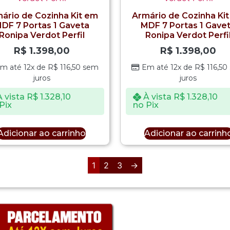
ário de Cozinha Kit em
Armário de Cozinha Ki
DF 7 Portas 1 Gaveta
MDF 7 Portas 1 Gave
Ronipa Verdot Perfil
Ronipa Verdot Perfi
R$
1.398,00
R$
1.398,00
m até 12x de
R$
116,50
sem
Em até 12x de
R$
116,50
juros
juros
À vista
R$
1.328,10
À vista
R$
1.328,10
Pix
no Pix
Adicionar ao carrinho
Adicionar ao carrinh
1
2
3
→