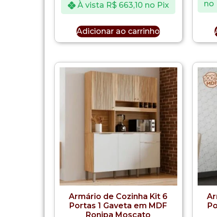
no 
À vista
R$
663,10
no Pix
Adicionar ao carrinho
Armário de Cozinha Kit 6
Ar
Portas 1 Gaveta em MDF
Po
Ronipa Moscato