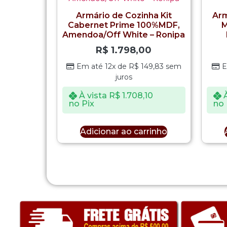
Armário de Cozinha Kit
Arm
Cabernet Prime 100%MDF,
M
Amendoa/Off White – Ronipa
R$
1.798,00
Em até 12x de
R$
149,83
sem
E
juros
À vista
R$
1.708,10
no Pix
no 
Adicionar ao carrinho