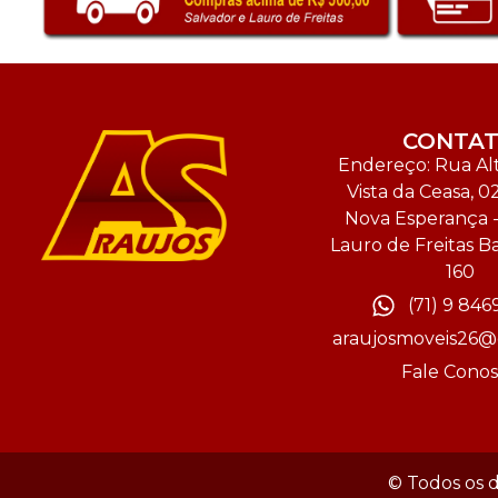
CONTA
Endereço: Rua Alt
Vista da Ceasa, 02
Nova Esperança 
Lauro de Freitas B
160
(71) 9 846
araujosmoveis26@
Fale Cono
© Todos os d