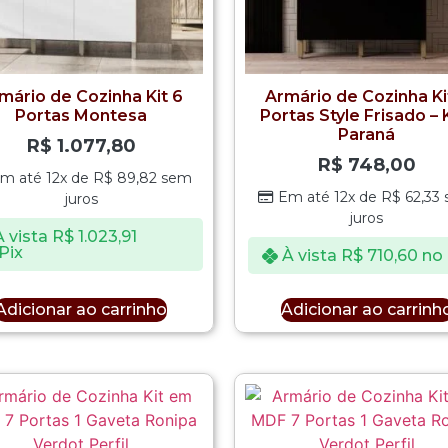
mário de Cozinha Kit 6
Armário de Cozinha Ki
Portas Montesa
Portas Style Frisado – 
Paraná
R$
1.077,80
R$
748,00
m até 12x de
R$
89,82
sem
Em até 12x de
R$
62,33
juros
juros
À vista
R$
1.023,91
Pix
À vista
R$
710,60
no 
Adicionar ao carrinho
Adicionar ao carrinh