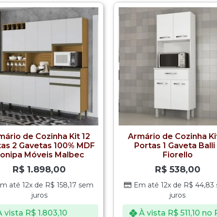
mário de Cozinha Kit 12
Armário de Cozinha Ki
tas 2 Gavetas 100% MDF
Portas 1 Gaveta Balli
onipa Móveis Malbec
Fiorello
R$
1.898,00
R$
538,00
m até 12x de
R$
158,17
sem
Em até 12x de
R$
44,83
juros
juros
À vista
R$
1.803,10
À vista
R$
511,10
no 