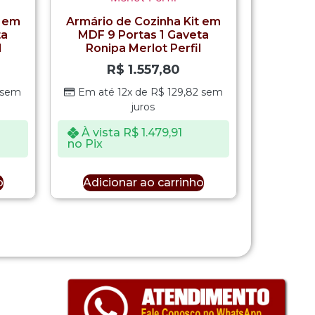
t em
Armário de Cozinha Kit em
ta
MDF 9 Portas 1 Gaveta
l
Ronipa Merlot Perfil
R$
1.557,80
sem
Em até 12x de
R$
129,82
sem
juros
À vista
R$
1.479,91
no Pix
o
Adicionar ao carrinho