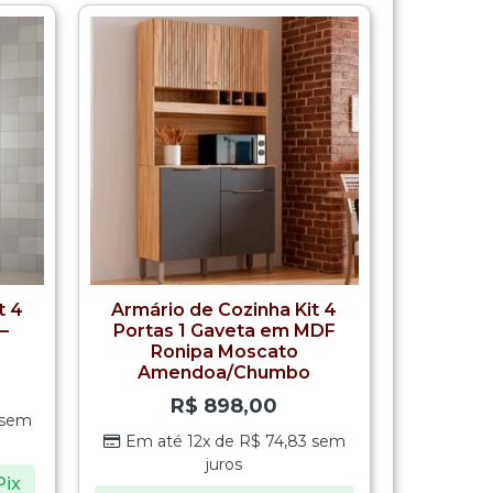
t 4
Armário de Cozinha Kit 4
 –
Portas 1 Gaveta em MDF
Ronipa Moscato
Amendoa/Chumbo
R$
898,00
sem
Em até 12x de
R$
74,83
sem
juros
Pix