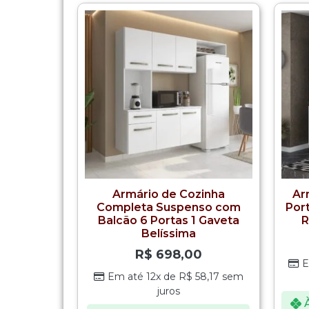
Armário de Cozinha
Ar
Completa Suspenso com
Por
Balcão 6 Portas 1 Gaveta
R
Belíssima
R$
698,00
E
Em até 12x de
R$
58,17
sem
juros