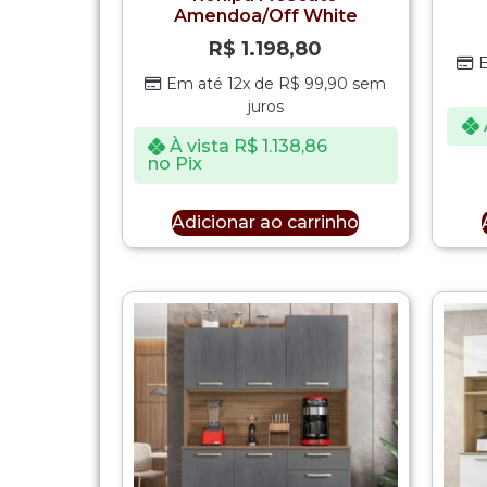
Amendoa/Off White
R$
1.198,80
Em até 12x de
R$
99,90
sem
juros
À vista
R$
1.138,86
no Pix
Adicionar ao carrinho