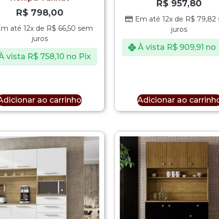
R$
957,80
R$
798,00
Em até 12x de
R$
79,82
Em até 12x de
R$
66,50
sem
juros
juros
À vista
R$
909,91
no 
À vista
R$
758,10
no Pix
Adicionar ao carrinho
Adicionar ao carrinh