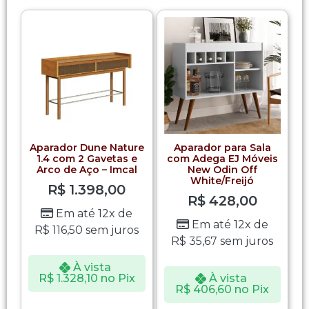
Aparador Dune Nature
Aparador para Sala
1.4 com 2 Gavetas e
com Adega EJ Móveis
Arco de Aço – Imcal
New Odin Off
White/Freijó
R$
1.398,00
R$
428,00
Em até 12x de
Em até 12x de
R$
116,50
sem juros
R$
35,67
sem juros
À vista
R$
1.328,10
no Pix
À vista
R$
406,60
no Pix