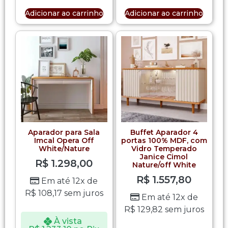
Adicionar ao carrinho
Adicionar ao carrinho
Aparador para Sala
Buffet Aparador 4
Imcal Opera Off
portas 100% MDF, com
White/Nature
Vidro Temperado
Janice Cimol
R$
1.298,00
Nature/off White
R$
1.557,80
Em até 12x de
R$
108,17
sem juros
Em até 12x de
R$
129,82
sem juros
À vista