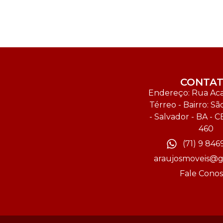
CONTA
Endereço: Rua Acal
Térreo - Bairro: Sã
- Salvador - BA - C
460
(71) 9 846
araujosmoveis@g
Fale Cono