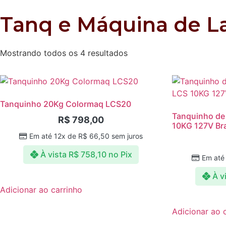
Tanq e Máquina de L
Mostrando todos os 4 resultados
Tanquinho 20Kg Colormaq LCS20
Tanquinho de
R$
798,00
10KG 127V Br
Em até 12x de
R$
66,50
sem juros
À vista
R$
758,10
no Pix
Em até
À v
Adicionar ao carrinho
Adicionar ao 