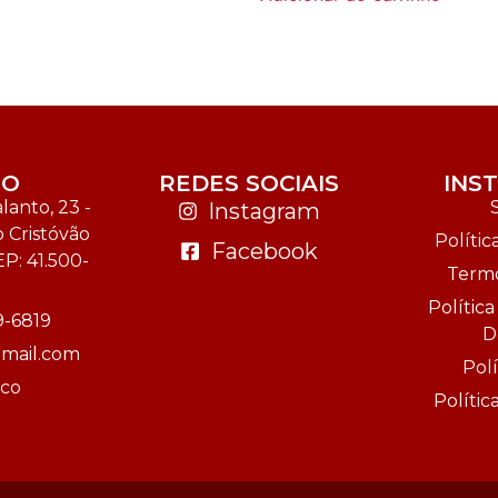
TO
REDES SOCIAIS
INS
anto, 23 -
Instagram
o Cristóvão
Polític
Facebook
EP: 41.500-
Termo
Polític
9-6819
D
mail.com
Polí
sco
Políti