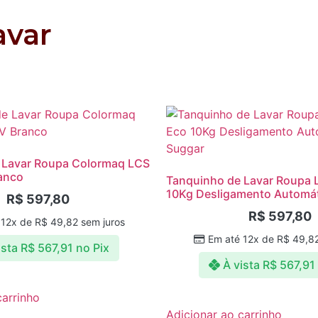
avar
 Lavar Roupa Colormaq LCS
anco
Tanquinho de Lavar Roupa
10Kg Desligamento Automá
R$
597,80
R$
597,80
 12x de
R$
49,82
sem juros
Em até 12x de
R$
49,8
ista
R$
567,91
no Pix
À vista
R$
567,91
carrinho
Adicionar ao carrinho