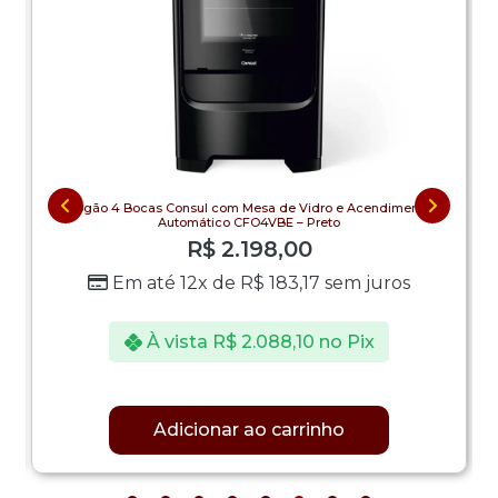
Fogão 4 Bocas Consul com Mesa de Vidro e Acendimento
Automático CFO4VBE – Preto
R$
2.198,00
Em até 12x de
R$
183,17
sem juros
À vista
R$
2.088,10
no Pix
Adicionar ao carrinho