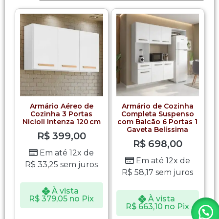
Armário Aéreo de
Armário de Cozinha
Cozinha 3 Portas
Completa Suspenso
Nicioli Intenza 120 cm
com Balcão 6 Portas 1
Gaveta Belíssima
R$
399,00
R$
698,00
Em até 12x de
Em até 12x de
R$
33,25
sem juros
R$
58,17
sem juros
À vista
R$
379,05
no Pix
À vista
R$
663,10
no Pix