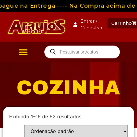
ague na Entrega ---- Na Compra acima de R
Entrar /
Carrinho
Cadastrar
COZINHA
Exibindo 1–16 de 62 resultados