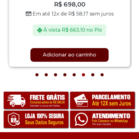
R$
698,00
Em até 12x de
R$
58,17
sem juros
À vista
R$
663,10
no Pix
Adicionar ao carrinho