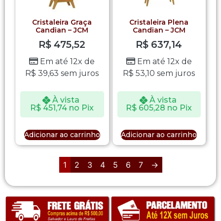
Cristaleira Graça
Cristaleira Plena
Candian – JCM
Candian – JCM
R$
475,52
R$
637,14
Em até 12x de
Em até 12x de
R$
39,63
sem juros
R$
53,10
sem juros
À vista
À vista
R$
451,74
no Pix
R$
605,28
no Pix
Adicionar ao carrinho
Adicionar ao carrinho
1
2
3
4
5
6
7
→