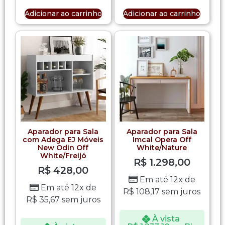
Adicionar ao carrinho
Adicionar ao carrinho
Aparador para Sala
Aparador para Sala
com Adega EJ Móveis
Imcal Opera Off
New Odin Off
White/Nature
White/Freijó
R$
1.298,00
R$
428,00
Em até 12x de
Em até 12x de
R$
108,17
sem juros
R$
35,67
sem juros
À vista