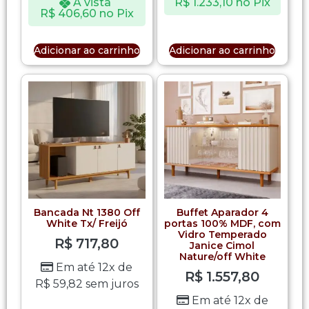
À vista
R$
1.233,10
no Pix
R$
406,60
no Pix
Adicionar ao carrinho
Adicionar ao carrinho
Bancada Nt 1380 Off
Buffet Aparador 4
White Tx/ Freijó
portas 100% MDF, com
Vidro Temperado
R$
717,80
Janice Cimol
Nature/off White
Em até 12x de
R$
1.557,80
R$
59,82
sem juros
Em até 12x de