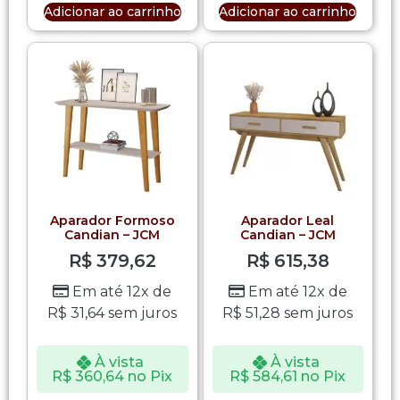
Adicionar ao carrinho
Adicionar ao carrinho
Aparador Formoso
Aparador Leal
Candian – JCM
Candian – JCM
R$
379,62
R$
615,38
Em até 12x de
Em até 12x de
R$
31,64
sem juros
R$
51,28
sem juros
À vista
À vista
R$
360,64
no Pix
R$
584,61
no Pix