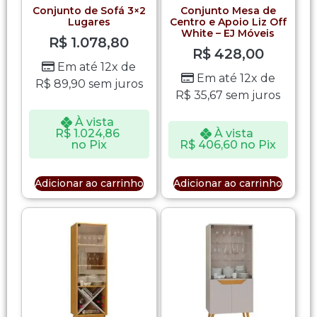
Conjunto de Sofá 3×2
Conjunto Mesa de
Lugares
Centro e Apoio Liz Off
White – EJ Móveis
R$
1.078,80
R$
428,00
Em até 12x de
Em até 12x de
R$
89,90
sem juros
R$
35,67
sem juros
À vista
R$
1.024,86
À vista
no Pix
R$
406,60
no Pix
Adicionar ao carrinho
Adicionar ao carrinho