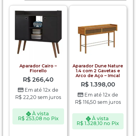
Aparador Cairo –
Aparador Dune Nature
Fiorello
1.4 com 2 Gavetas e
Arco de Aço – Imcal
R$
266,40
R$
1.398,00
Em até 12x de
Em até 12x de
R$
22,20
sem juros
R$
116,50
sem juros
À vista
R$
253,08
no Pix
À vista
R$
1.328,10
no Pix