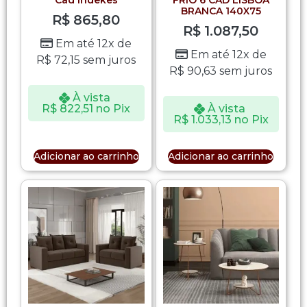
Cad Indekes
FRIO 6 CAD LISBOA
BRANCA 140X75
R$
865,80
R$
1.087,50
Em até 12x de
Em até 12x de
R$
72,15
sem juros
R$
90,63
sem juros
À vista
R$
822,51
no Pix
À vista
R$
1.033,13
no Pix
Adicionar ao carrinho
Adicionar ao carrinho