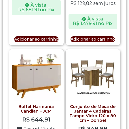
R$
129,82
sem juros
À vista
R$
681,91
no Pix
À vista
R$
1.479,91
no Pix
Adicionar ao carrinho
Adicionar ao carrinho
Buffet Harmonia
Conjunto de Mesa de
Candian – JCM
Jantar 4 Cadeiras
Tampo Vidro 120 x 80
R$
644,91
cm – Doripel
R$
849,99