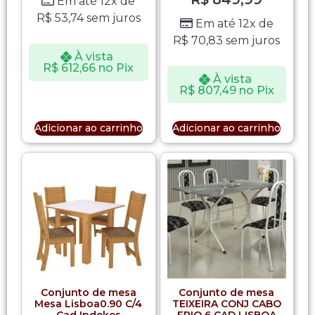
Em até 12x de
R$
53,74
sem juros
Em até 12x de
R$
70,83
sem juros
À vista
R$
612,66
no Pix
À vista
R$
807,49
no Pix
Adicionar ao carrinho
Adicionar ao carrinho
Conjunto de mesa
Conjunto de mesa
Mesa Lisboa0.90 C/4
TEIXEIRA CONJ CABO