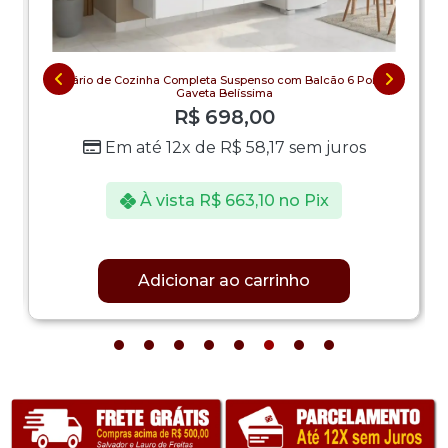
Armário de Cozinha Completa Suspenso com Balcão 6 Portas 1
Gaveta Belíssima
R$
698,00
Em até 12x de
R$
58,17
sem juros
À vista
R$
663,10
no Pix
Adicionar ao carrinho