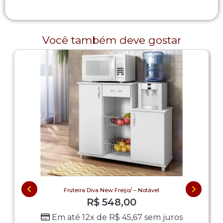
Você também deve gostar
Fruteira Diva New Freijo/ – Notável
R$
548,00
Em até 12x de
R$
45,67
sem juros