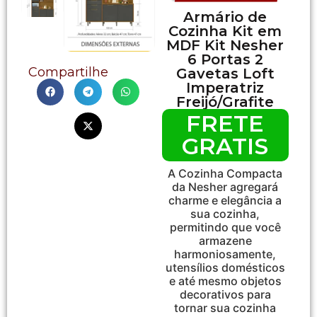
Armário de
Cozinha Kit em
MDF Kit Nesher
6 Portas 2
Compartilhe
Gavetas Loft
Imperatriz
Freijó/Grafite
FRETE
GRATIS
A Cozinha Compacta
da Nesher agregará
charme e elegância a
sua cozinha,
permitindo que você
armazene
harmoniosamente,
utensílios domésticos
e até mesmo objetos
decorativos para
tornar sua cozinha