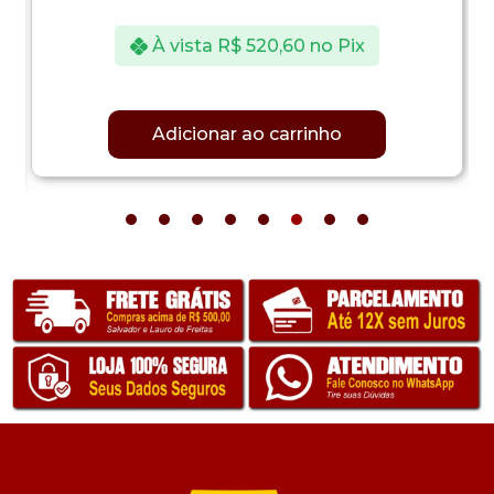
À vista
R$
520,60
no Pix
Adicionar ao carrinho