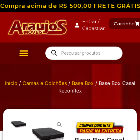
Compra acima de R$ 500,00 FRETE GRÁTIS pa
Entrar /
Carrinho
Cadastrar
Início
/
Camas e Colchões
/
Base Box
/ Base Box Casal
Reconflex
Base Box Casal