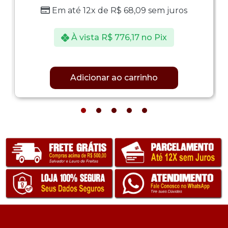
Em até 12x de
R$
68,09
sem juros
À vista
R$
776,17
no Pix
Adicionar ao carrinho