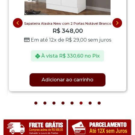
Sapateira Alaska New com 2 Portas Notável Branco
R$
348,00
Em até 12x de
R$
29,00
sem juros
À vista
R$
330,60
no Pix
Adicionar ao carrinho