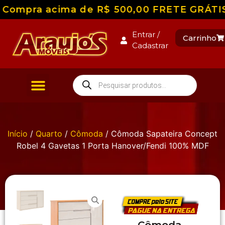
Compra acima de R$ 500,00 FRETE GRÁTIS pa
Entrar /
Carrinho
Cadastrar
Início
/
Quarto
/
Cômoda
/ Cômoda Sapateira Concept
Robel 4 Gavetas 1 Porta Hanover/Fendi 100% MDF
Cômoda