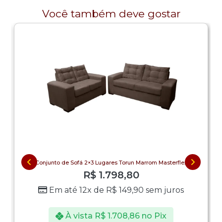
Você também deve gostar
Conjunto de Sofá 2×3 Lugares Torun Marrom Masterflex
R$
1.798,80
Em até 12x de
R$
149,90
sem juros
À vista
R$
1.708,86
no Pix