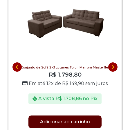
Conjunto de Sofá 2×3 Lugares Torun Marrom Masterflex
R$
1.798,80
Em até 12x de
R$
149,90
sem juros
À vista
R$
1.708,86
no Pix
Adicionar ao carrinho