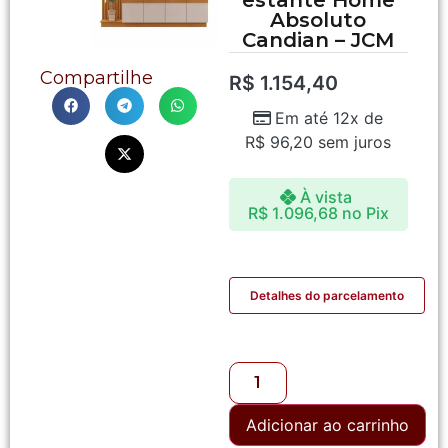
Absoluto
Candian – JCM
Compartilhe
R$
1.154,40
Em até 12x de
R$
96,20
sem juros
À vista
R$
1.096,68
no Pix
Detalhes do parcelamento
Adicionar ao carrinho