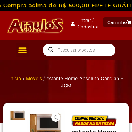
 Compra acima de R$ 500,00 FRETE GRÁTIS p
Entrar /
Carrinho
Cadastrar
Início
/
Moveis
/ estante Home Absoluto Candian –
JCM
estante Home