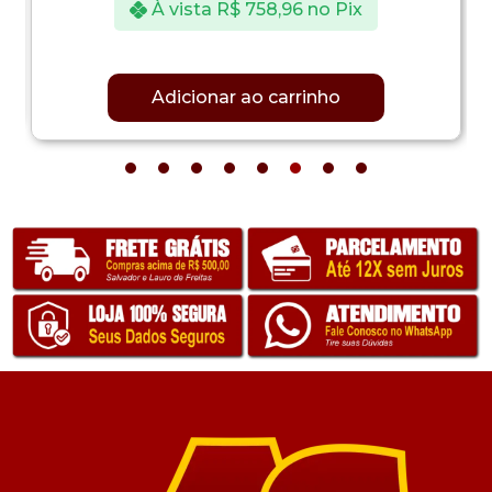
À vista
R$
758,96
no Pix
Adicionar ao carrinho