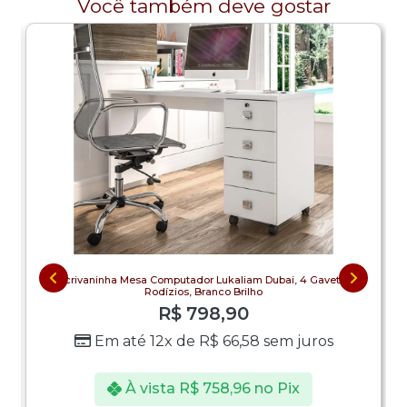
Você também deve gostar
Escrivaninha Mesa Computador Lukaliam Dubai, 4 Gavetas,
Rodízios, Branco Brilho
R$
798,90
Em até 12x de
R$
66,58
sem juros
À vista
R$
758,96
no Pix