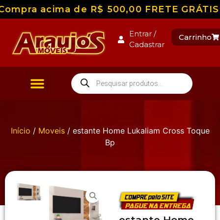
Compra acima de R$ 500,00 FRETE GRÁTIS pa
Entrar /
Carrinho
Cadastrar
Início
/
Moveis
/ estante Home Lukaliam Cross Toque
Bp
estante Home