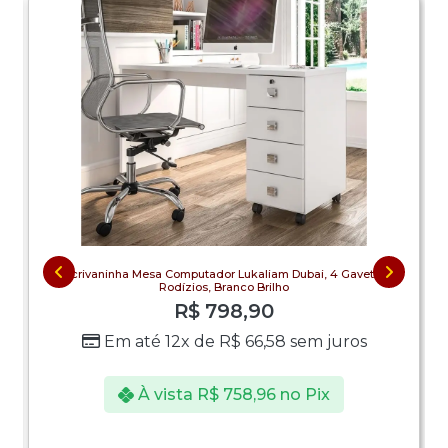
Escrivaninha Mesa Computador Lukaliam Dubai, 4 Gavetas,
Rodízios, Branco Brilho
R$
798,90
Em até 12x de
R$
66,58
sem juros
À vista
R$
758,96
no Pix