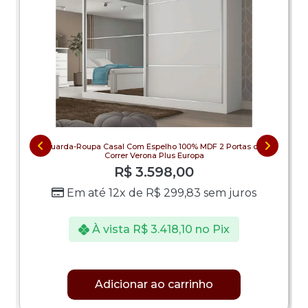
Guarda-Roupa Casal Com Espelho 100% MDF 2 Portas de
Correr Verona Plus Europa
R$
3.598,00
Em até 12x de
R$
299,83
sem juros
À vista
R$
3.418,10
no Pix
Adicionar ao carrinho