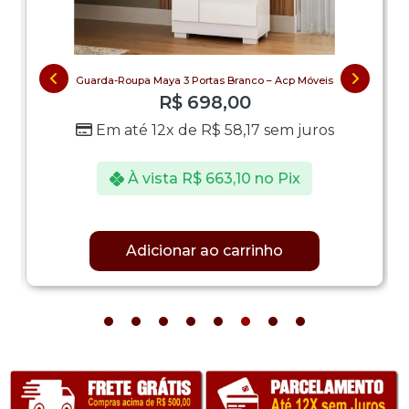
Guarda-Roupa Maya 3 Portas Branco – Acp Móveis
R$
698,00
Em até 12x de
R$
58,17
sem juros
À vista
R$
663,10
no Pix
Adicionar ao carrinho