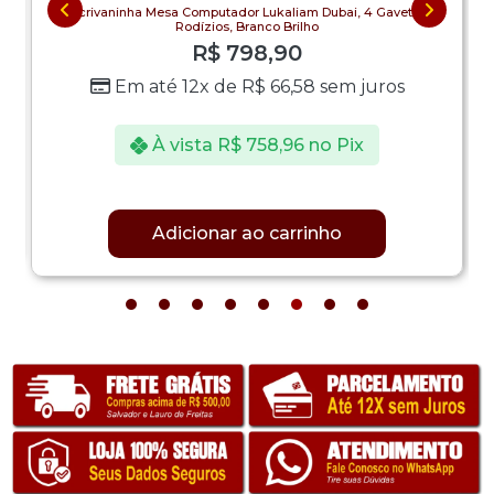
Escrivaninha Mesa Computador Lukaliam Dubai, 4 Gavetas,
Rodízios, Branco Brilho
R$
798,90
Em até 12x de
R$
66,58
sem juros
À vista
R$
758,96
no Pix
Adicionar ao carrinho