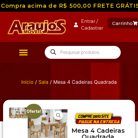
Compra acima de R$ 500,00 FRETE GRÁTIS pa
Entrar /
Carrinho
Cadastrar
Início
/
Sala
/ Mesa 4 Cadeiras Quadrada
Oferta!
Mesa 4 Cadeiras
Quadrada