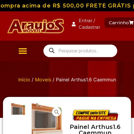
ompra acima de R$ 500,00 FRETE GRÁTIS par
Entrar /
Carrinho
Cadastrar
Início
/
Moveis
/ Painel Arthus1.6 Caemmun
Painel Arthus1.6
Caemmun