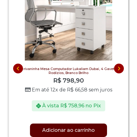
Escrivaninha Mesa Computador Lukaliam Dubai, 4 Gavetas,
Rodízios, Branco Brilho
R$
798,90
Em até 12x de
R$
66,58
sem juros
À vista
R$
758,96
no Pix
Adicionar ao carrinho