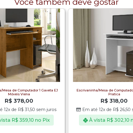
Você também deve gostar
a/Mesa de Computador 1 Gaveta EJ
Escrivaninha/Mesa de Computado
Móveis Viena
Pratica
R$
378,00
R$
318,00
é 12x de
R$
31,50
sem juros
Em até 12x de
R$
26,50
s
vista
R$
359,10
no Pix
À vista
R$
302,10
n