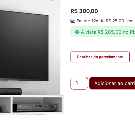
R$
300,00
Em até 12x de
R$
25,00
sem 
À vista
R$
285,00
no Pi
Detalhes do parcelamento
Adicionar ao carr