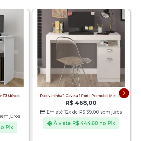
r EJ Móveis
Escrivaninha 1 Gaveta 1 Porta Permobili Melissa
R$
468,00
Em até 12x de
R$
39,00
sem juros
em juros
À vista
R$
444,60
no Pix
o Pix