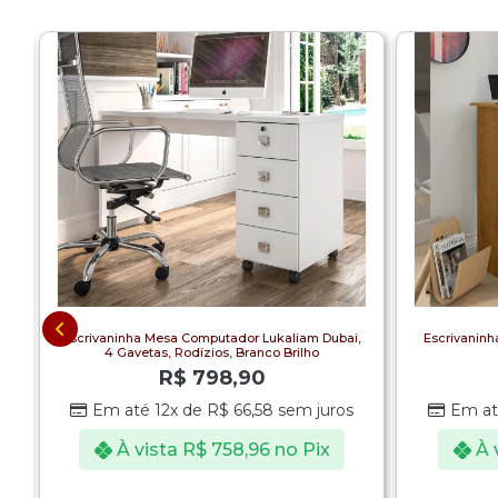
Escrivaninha Mesa Computador Lukaliam Dubai,
Escrivaninh
4 Gavetas, Rodízios, Branco Brilho
R$
798,90
Em até 12x de
R$
66,58
sem juros
Em at
À vista
R$
758,96
no Pix
À 