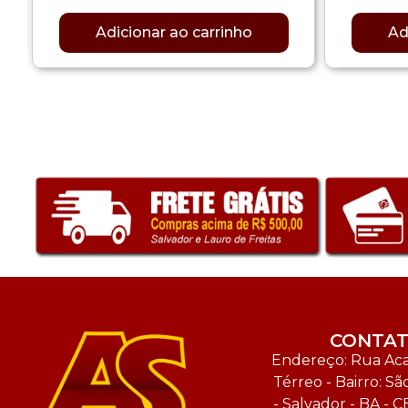
Adicionar ao carrinho
Ad
CONTA
Endereço: Rua Acal
Térreo - Bairro: Sã
- Salvador - BA - C