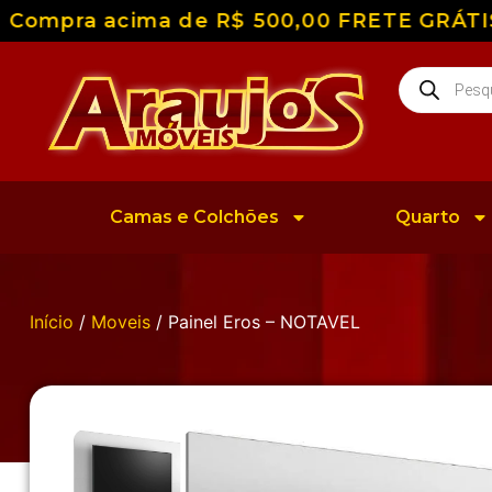
Compra acima de R$ 500,00 FRETE GRÁTIS pa
Camas e Colchões
Quarto
Início
/
Moveis
/ Painel Eros – NOTAVEL