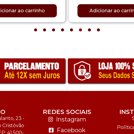
icionar ao carrinho
Adicionar ao carri
TO
REDES SOCIAIS
INS
anto, 23 -
Instagram
o Cristóvão
Polític
Facebook
EP: 41.500-