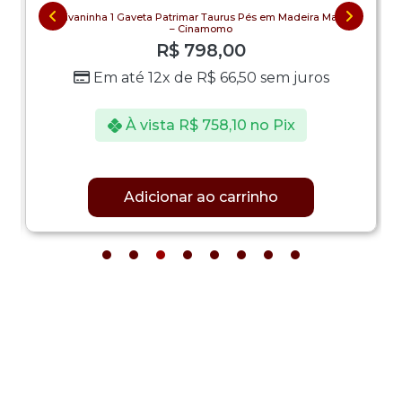
Escrivaninha 1 Gaveta Patrimar Taurus Pés em Madeira Maciça
– Cinamomo
R$
798,00
Em até 12x de
R$
66,50
sem juros
À vista
R$
758,10
no Pix
Adicionar ao carrinho