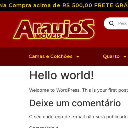
Na Compra acima de R$ 500,00 FRETE GRÁTIS
Camas e Colchões
Quarto
Hello world!
Welcome to WordPress. This is your first post. 
Deixe um comentário
O seu endereço de e-mail não será publicado
Comentário
*