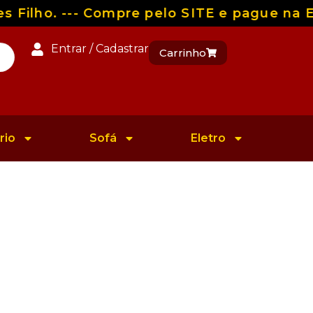
Filho. --- Compre pelo SITE e pague na En
Entrar / Cadastrar
Carrinho
rio
Sofá
Eletro