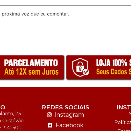
 próxima vez que eu comentar.
TO
REDES SOCIAIS
INS
anto, 23 -
Instagram
o Cristóvão
Polític
Facebook
EP: 41.500-