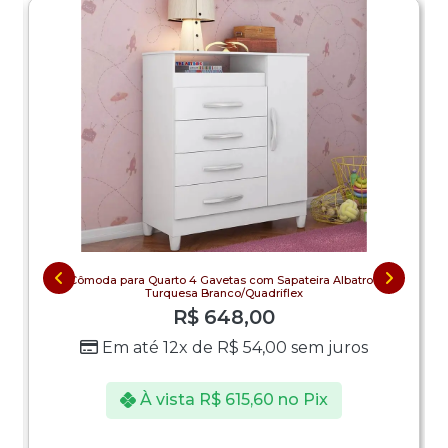
Cômoda para Quarto 4 Gavetas com Sapateira Albatroz
Turquesa Branco/Quadriflex
R$
648,00
Em até 12x de
R$
54,00
sem juros
À vista
R$
615,60
no Pix