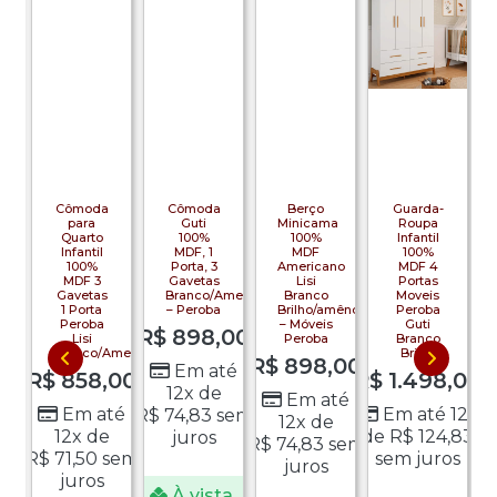
Cômoda
Cômoda
Berço
Guarda-
para
Guti
Minicama
Roupa
Quarto
100%
100%
Infantil
Infantil
MDF, 1
MDF
100%
100%
Porta, 3
Americano
MDF 4
a
MDF 3
Gavetas
Lisi
Portas
Gavetas
Branco/Amendoa
Branco
Moveis
a
1 Porta
– Peroba
Brilho/amêndoa
Peroba
uadriflex
Peroba
– Móveis
Guti
R$
898,00
Lisi
Peroba
Branco
00
R
Branco/Amendoa
Brilho
R$
898,00
Em até
R$
858,00
R$
1.498,00
té
12x de
Em até
d
Em até
Em até 12x
R$
74,83
sem
12x de
0
s
12x de
de
R$
124,83
juros
R$
74,83
sem
os
R$
71,50
sem
sem juros
juros
juros
À vista