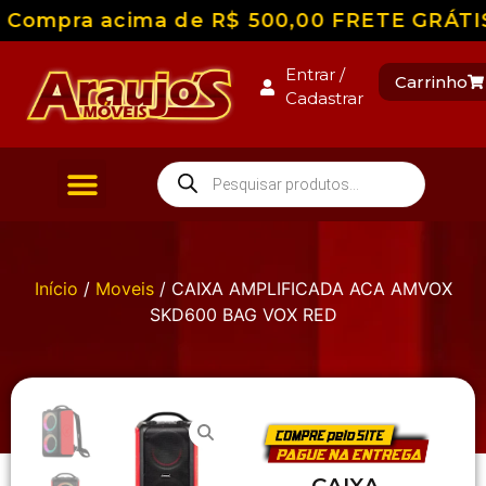
 Compra acima de R$ 500,00 FRETE GRÁTIS p
Entrar /
Carrinho
Cadastrar
Início
/
Moveis
/ CAIXA AMPLIFICADA ACA AMVOX
SKD600 BAG VOX RED
CAIXA