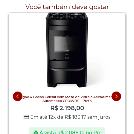
Você também deve gostar
Fogão 4 Bocas Consul com Mesa de Vidro e Acendimento
Automático CFO4VBE – Preto
R$
2.198,00
Em até 12x de
R$
183,17
sem juros
À vista
R$
2.088,10
no Pix