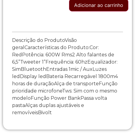
Adicionar ao carrinho
Descrição do ProdutoVisão
geralCaracterísticas do Produto:Cor:
RedPotência: 600W Rms2 Alto falantes de
6,5”Tweeter 1”Frequência: 60hzEqualizador:
SimBluetoothEntradas 1mic / AuxLuzes
ledDisplay ledBateria Recarregável 1800m4
horas de duraçãoAlça de transporteFunção
prioridade microfoneTws: Sim com o mesmo
modeloFunção Power BankPassa volta
pastaAlças duplas ajustáveis e
removíveisBivolt