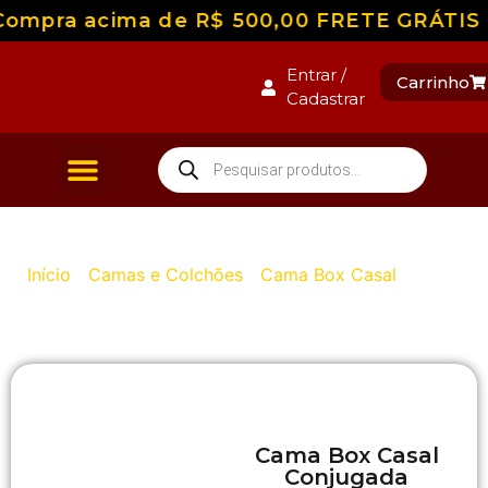
mpra acima de R$ 500,00 FRETE GRÁTIS para
Entrar /
Carrinho
Cadastrar
Camas e Colchões
Início
/
Camas e Colchões
/
Cama Box Casal
/ Cama
Box Casal Conjugada Confort
Cama Box Casal
Conjugada