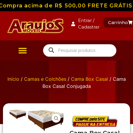
ompra acima de R$ 500,00 FRETE GRÁTIS par
Entrar /
Carrinho
Cadastrar
Início
/
Camas e Colchões
/
Cama Box Casal
/ Cama
Box Casal Conjugada
Cama Box Casal