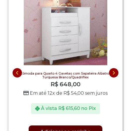
Cômoda para Quarto 4 Gavetas com Sapateira Albatroz
Turquesa Branco/Quadriflex
R$
648,00
Em até 12x de
R$
54,00
sem juros
À vista
R$
615,60
no Pix