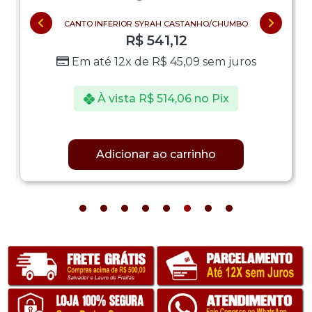
CANTO INFERIOR SYRAH CASTANHO/CHUMBO
R$
541,12
Em até 12x de
R$
45,09
sem juros
À vista
R$
514,06
no Pix
Adicionar ao carrinho