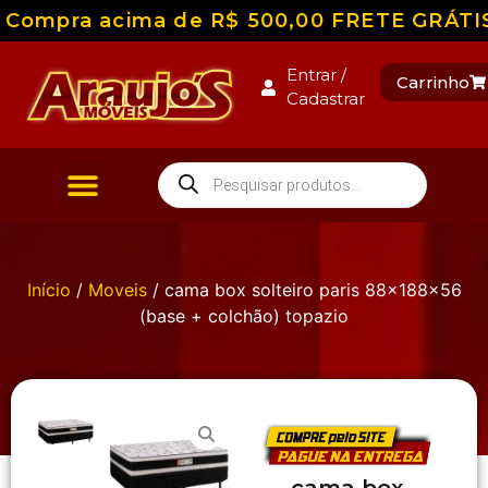
Compra acima de R$ 500,00 FRETE GRÁTIS pa
Entrar /
Carrinho
Cadastrar
Início
/
Moveis
/ cama box solteiro paris 88x188x56
(base + colchão) topazio
cama box