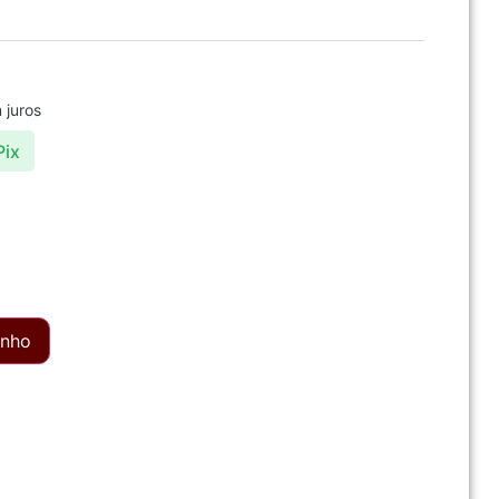
 juros
Pix
inho