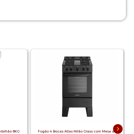
rbilhão 8KG
Fogão 4 Bocas Atlas Milão Glass com Mesa de