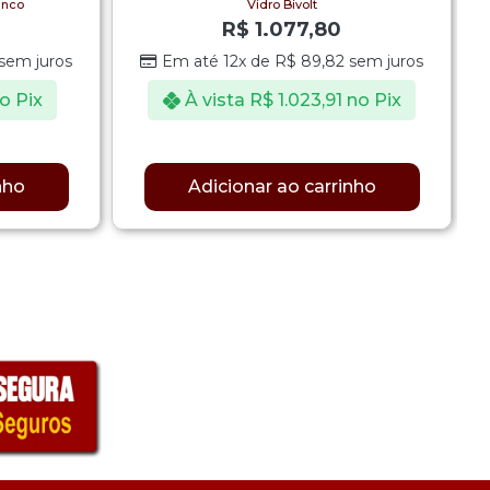
anco
Vidro Bivolt
R$
1.077,80
sem juros
Em até 12x de
R$
89,82
sem juros
o Pix
À vista
R$
1.023,91
no Pix
nho
Adicionar ao carrinho