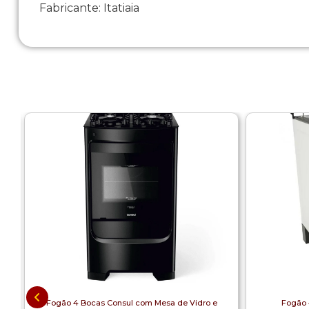
Fabricante: Itatiaia
Fogão 4 Bocas Consul com Mesa de Vidro e
Fogão 