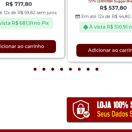
127V LE8001BR Suggar Br
R$
717,80
R$
537,80
é 12x de
R$
59,82
sem juros
Em até 12x de
R$
44,82
vista
R$
681,91
no Pix
À vista
R$
510,91
n
icionar ao carrinho
Adicionar ao carri