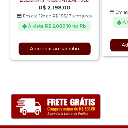
Acendimento Automático CFO4VBE – Preto
R$
2.198,00
Em at
Em até 12x de
R$
183,17
sem juros
À 
À vista
R$
2.088,10
no Pix
Ad
Adicionar ao carrinho