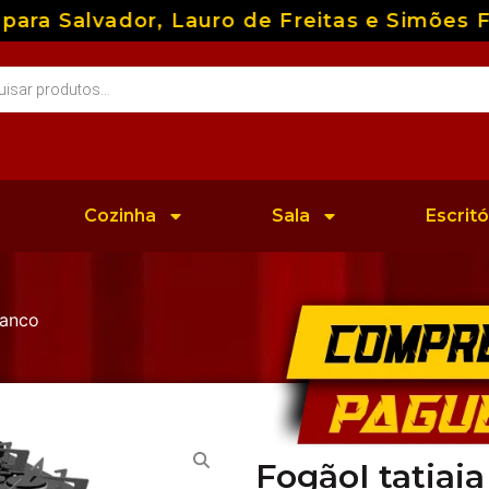
a Salvador, Lauro de Freitas e Simões Fil
Cozinha
Sala
Escritó
ranco
FogãoI tatiaia