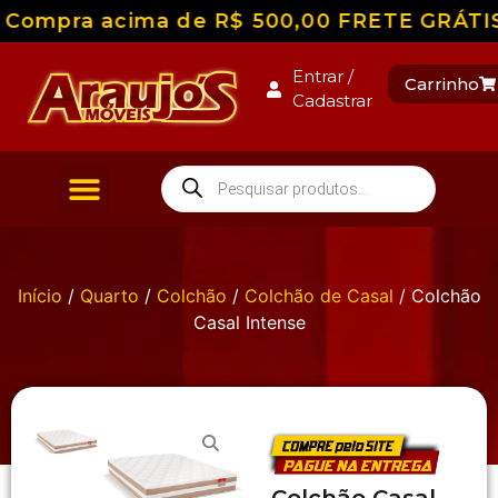
Compra acima de R$ 500,00 FRETE GRÁTIS pa
Entrar /
Carrinho
Cadastrar
Início
/
Quarto
/
Colchão
/
Colchão de Casal
/ Colchão
Casal Intense
Colchão Casal