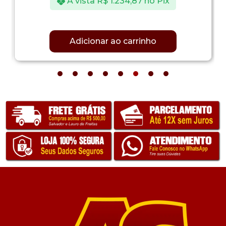
À vista
R$
1.234,87
no Pix
Adicionar ao carrinho