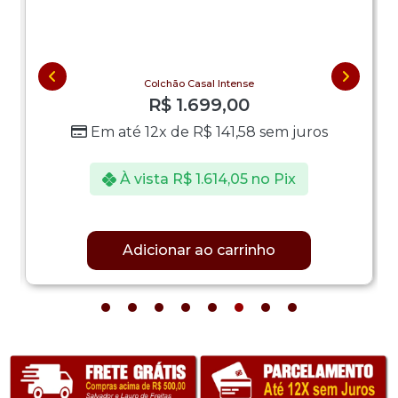
Colchão Casal Intense
R$
1.699,00
Em até 12x de
R$
141,58
sem juros
À vista
R$
1.614,05
no Pix
Adicionar ao carrinho