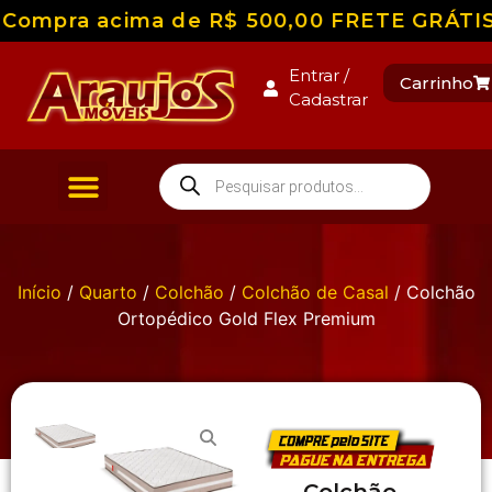
Compra acima de R$ 500,00 FRETE GRÁTIS pa
Entrar /
Carrinho
Cadastrar
Início
/
Quarto
/
Colchão
/
Colchão de Casal
/ Colchão
Ortopédico Gold Flex Premium
Colchão