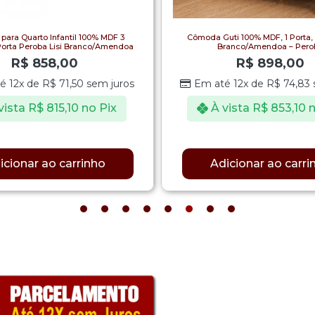
ara Quarto Infantil 100% MDF 3
Cômoda Guti 100% MDF, 1 Porta,
Porta Peroba Lisi Branco/Amendoa
Branco/Amendoa – Pero
R$
858,00
R$
898,00
é 12x de
R$
71,50
sem juros
Em até 12x de
R$
74,83
vista
R$
815,10
no Pix
À vista
R$
853,10
n
icionar ao carrinho
Adicionar ao carri