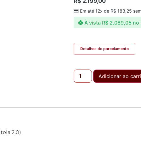
R$
2.199,00
Em até 12x de
R$
183,25
sem
À vista
R$
2.089,05
no 
Detalhes do parcelamento
Adicionar ao carr
itola 2.0)