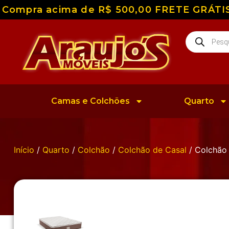
ompra acima de R$ 500,00 FRETE GRÁTIS par
Camas e Colchões
Quarto
Início
/
Quarto
/
Colchão
/
Colchão de Casal
/ Colchão