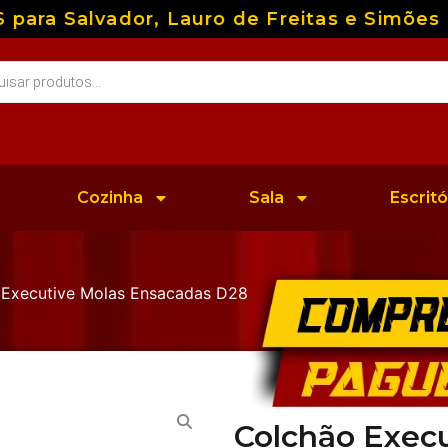
a Salvador, Lauro de Freitas e Simões Fil
Cozinha
Sala
Escritó
 Executive Molas Ensacadas D28
Colchão Exec