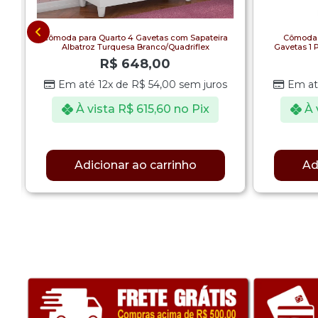
s
Cômoda para Quarto 4 Gavetas com Sapateira
Cômoda p
Albatroz Turquesa Branco/Quadriflex
Gavetas 1 
R$
648,00
Em até 12x de
R$
54,00
sem juros
Em at
À vista
R$
615,60
no Pix
À 
Adicionar ao carrinho
Ad