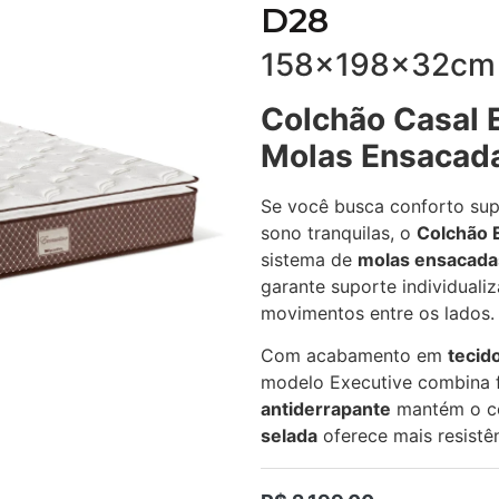
D28
158x198x32cm 
Colchão Casal 
Molas Ensacad
Se você busca conforto supe
sono tranquilas, o
Colchão 
sistema de
molas ensacadas
garante suporte individuali
movimentos entre os lados.
Com acabamento em
tecid
modelo Executive combina 
antiderrapante
mantém o co
selada
oferece mais resistên