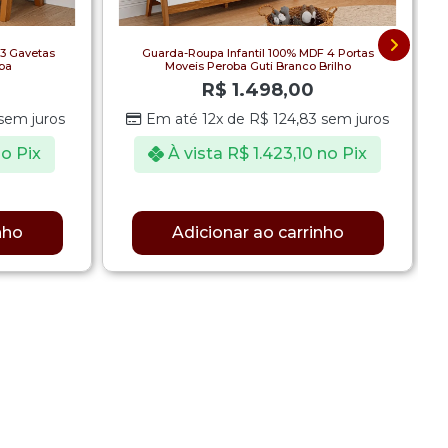
 3 Gavetas
Guarda-Roupa Infantil 100% MDF 4 Portas
ba
Moveis Peroba Guti Branco Brilho
R$
1.498,00
sem juros
Em até 12x de
R$
124,83
sem juros
o Pix
À vista
R$
1.423,10
no Pix
nho
Adicionar ao carrinho