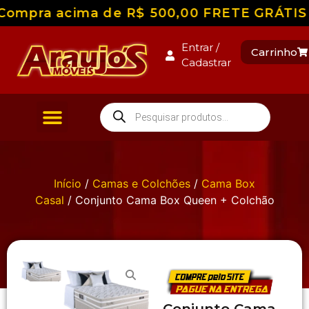
ompra acima de R$ 500,00 FRETE GRÁTIS par
Entrar /
Carrinho
Cadastrar
Início
/
Camas e Colchões
/
Cama Box
Casal
/ Conjunto Cama Box Queen + Colchão
Conjunto Cama