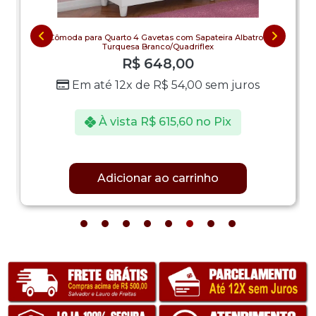
Cômoda para Quarto 4 Gavetas com Sapateira Albatroz
Turquesa Branco/Quadriflex
R$
648,00
Em até 12x de
R$
54,00
sem juros
À vista
R$
615,60
no Pix
Adicionar ao carrinho