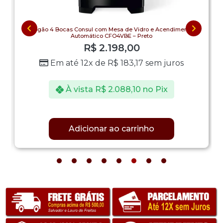
Fogão 4 Bocas Consul com Mesa de Vidro e Acendimento
Automático CFO4VBE – Preto
R$
2.198,00
Em até 12x de
R$
183,17
sem juros
À vista
R$
2.088,10
no Pix
Adicionar ao carrinho