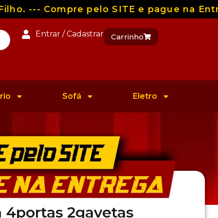
ho. --- Compre pelo SITE e pague na Entre
Entrar / Cadastrar
Carrinho
rio
Sofá
Eletro
s
 4portas 2gavetas