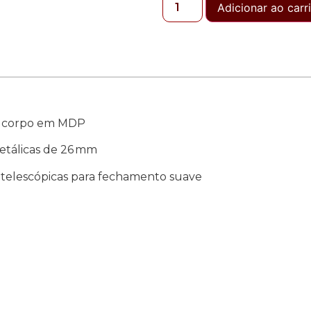
Adicionar ao carr
m; corpo em MDP
metálicas de 26 mm
s telescópicas para fechamento suave