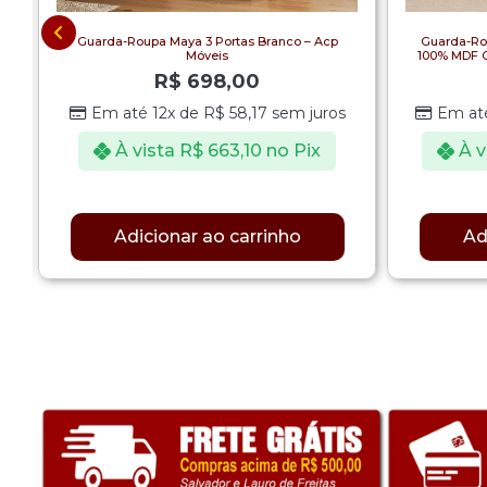
Guarda-Roupa Maya 3 Portas Branco – Acp
Guarda-Ro
Móveis
100% MDF C
R$
698,00
Em até 12x de
R$
58,17
sem juros
Em at
À vista
R$
663,10
no Pix
À v
Adicionar ao carrinho
Ad