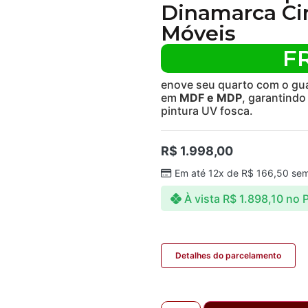
Dinamarca Ci
Móveis
F
enove seu quarto com o gua
em
MDF e MDP
, garantindo
pintura UV fosca.
R$
1.998,00
Em até 12x de
R$
166,50
sem
À vista
R$
1.898,10
no P
Detalhes do parcelamento