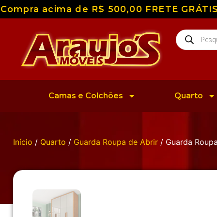
ompra acima de R$ 500,00 FRETE GRÁTIS par
Camas e Colchões
Quarto
Início
/
Quarto
/
Guarda Roupa de Abrir
/ Guarda Roupa