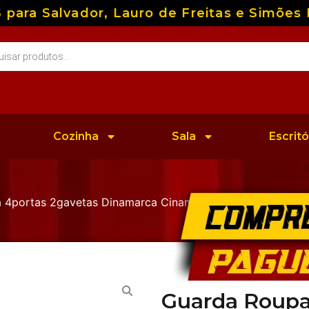
a Salvador, Lauro de Freitas e Simões Fil
Cozinha
Sala
Escritó
 4portas 2gavetas Dinamarca Cinamomo/ Off – Tcil Móvei
Guarda Roupa