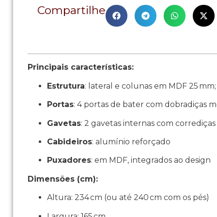
Compartilhe
Principais características:
Estrutura
: lateral e colunas em MDF 25 m
Portas
: 4 portas de bater com dobradiças 
Gavetas
: 2 gavetas internas com corrediça
Cabideiros
: alumínio reforçado
Puxadores
: em MDF, integrados ao design
Dimensões (cm):
Altura: 234 cm (ou até 240 cm com os pés)
Largura: 165 cm