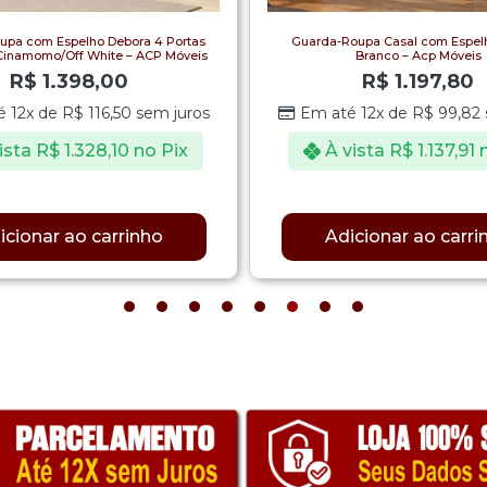
upa com Espelho Debora 4 Portas
Guarda-Roupa Casal com Espelh
inamomo/Off White – ACP Móveis
Branco – Acp Móveis
R$
1.398,00
R$
1.197,80
é 12x de
R$
116,50
sem juros
Em até 12x de
R$
99,82
ista
R$
1.328,10
no Pix
À vista
R$
1.137,91
icionar ao carrinho
Adicionar ao carri