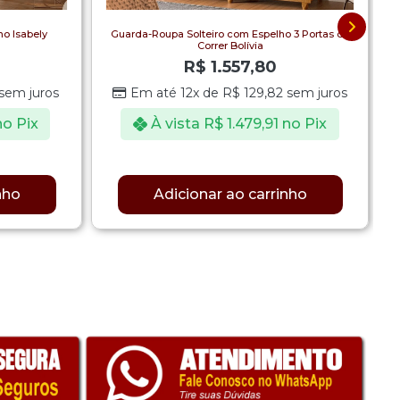
o Isabely
Guarda-Roupa Solteiro com Espelho 3 Portas de
Correr Bolívia
R$
1.557,80
sem juros
Em até 12x de
R$
129,82
sem juros
no Pix
À vista
R$
1.479,91
no Pix
nho
Adicionar ao carrinho