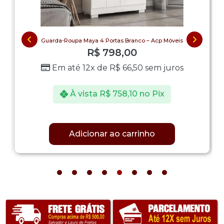
Guarda-Roupa Maya 4 Portas Branco – Acp Móveis
R$
798,00
Em até 12x de
R$
66,50
sem juros
À vista
R$
758,10
no Pix
Adicionar ao carrinho