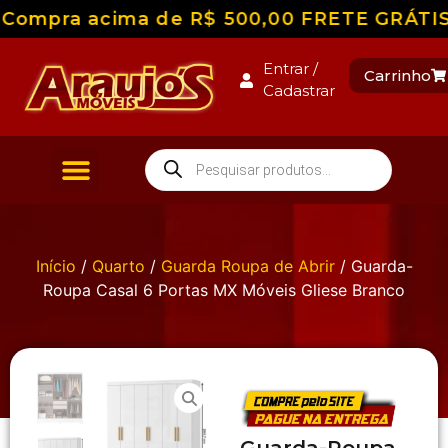
Compra acima de R$ 500,00 FRETE GRÁTIS pa
Entrar /
Carrinho
Cadastrar
Início
/
Quarto
/
Guarda Roupa de Abrir
/ Guarda-
Roupa Casal 6 Portas MX Móveis Gliese Branco
Guarda-Roupa