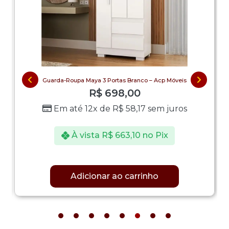
Guarda-Roupa Maya 3 Portas Branco – Acp Móveis
R$
698,00
Em até 12x de
R$
58,17
sem juros
À vista
R$
663,10
no Pix
Adicionar ao carrinho