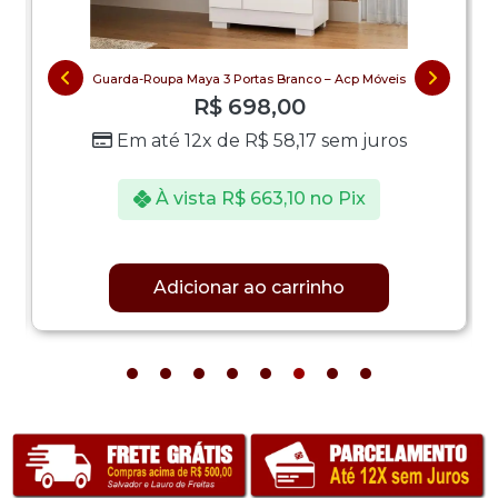
Guarda-Roupa Maya 3 Portas Branco – Acp Móveis
R$
698,00
Em até 12x de
R$
58,17
sem juros
À vista
R$
663,10
no Pix
Adicionar ao carrinho