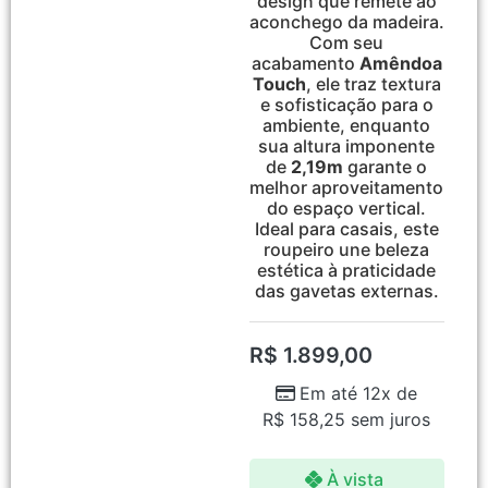
design que remete ao
aconchego da madeira.
Com seu
acabamento
Amêndoa
Touch
, ele traz textura
e sofisticação para o
ambiente, enquanto
sua altura imponente
de
2,19m
garante o
melhor aproveitamento
do espaço vertical.
Ideal para casais, este
roupeiro une beleza
estética à praticidade
das gavetas externas.
R$
1.899,00
Em até 12x de
R$
158,25
sem juros
À vista