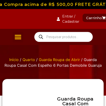
Compra acima de R$ 500,00 FRETE GRÁTIS pa
Entrar /
Carrinho
Cadastrar
Camas e Colchões
Início
/
Quarto
/
Guarda Roupa de Abrir
/ Guarda
Roupa Casal Com Espelho 6 Portas Demobile Guaruja
Guarda Roupa
Casal Com