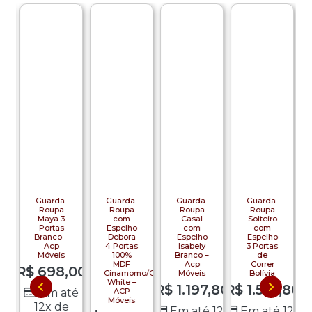
Guarda-
Guarda-
Guarda-
Guarda-
Roupa
Roupa
Roupa
Roupa
Maya 3
com
Casal
Solteiro
Portas
Espelho
com
com
Branco –
Debora
Espelho
Espelho
Acp
4 Portas
Isabely
3 Portas
R$
Móveis
100%
Branco –
de
MDF
Acp
Correr
00
R$
698,00
Cinamomo/Off
Móveis
Bolívia
White –
R$
1.197,80
R$
1.557,80
d
ACP
té
Em até
Móveis
s
12x de
Em até 12x
Em até 12x