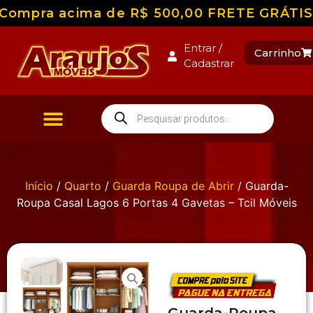
Compra acima de R$ 500,00 FRETE GRÁTIS pa
Entrar /
Carrinho
Cadastrar
Início
/
Quarto
/
Guarda Roupa de Abrir
/ Guarda-
Roupa Casal Lagos 6 Portas 4 Gavetas – Tcil Móveis
Guarda-Roupa