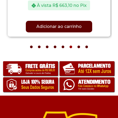
À vista
R$
663,10
no Pix
Adicionar ao carrinho