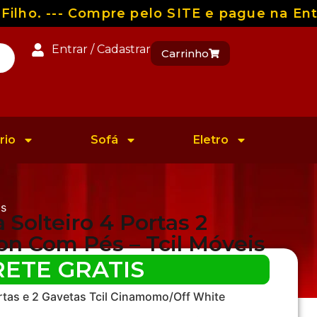
ho. --- Compre pelo SITE e pague na Entre
Entrar / Cadastrar
Carrinho
rio
Sofá
Eletro
is
Solteiro 4 Portas 2
n Com Pés – Tcil Móveis
RETE GRATIS
tas e 2 Gavetas Tcil Cinamomo/Off White