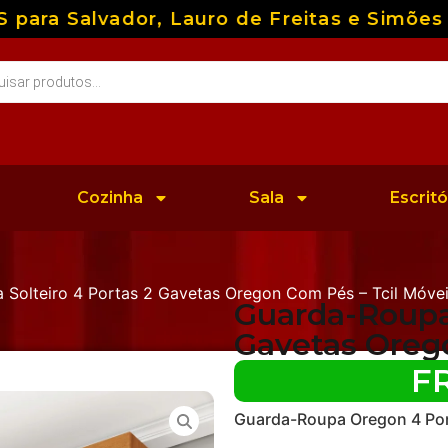
a Salvador, Lauro de Freitas e Simões Fil
Cozinha
Sala
Escritó
 Solteiro 4 Portas 2 Gavetas Oregon Com Pés – Tcil Móve
Guarda-Roupa 
Gavetas Orego
F
Guarda-Roupa Oregon 4 Por