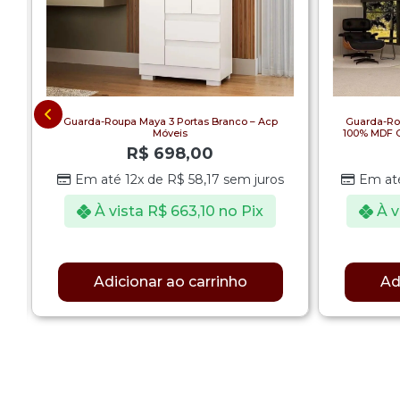
Guarda-Roupa Maya 3 Portas Branco – Acp
Guarda-Ro
Móveis
100% MDF C
R$
698,00
Em até 12x de
R$
58,17
sem juros
Em at
À vista
R$
663,10
no Pix
À v
Adicionar ao carrinho
Ad