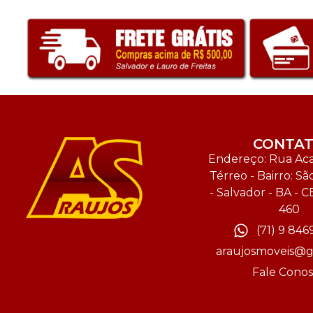
CONTA
Endereço: Rua Acal
Térreo - Bairro: Sã
- Salvador - BA - C
460
(71) 9 846
araujosmoveis@g
Fale Cono