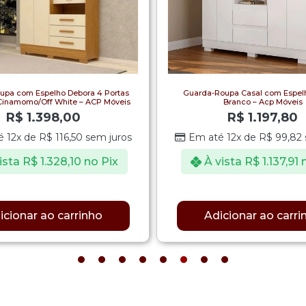
upa com Espelho Debora 4 Portas
Guarda-Roupa Casal com Espelh
inamomo/Off White – ACP Móveis
Branco – Acp Móveis
R$
1.398,00
R$
1.197,80
é 12x de
R$
116,50
sem juros
Em até 12x de
R$
99,82
ista
R$
1.328,10
no Pix
À vista
R$
1.137,91
icionar ao carrinho
Adicionar ao carri