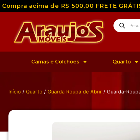
ompra acima de R$ 500,00 FRETE GRÁTIS par
Camas e Colchões
Quarto
Início
/
Quarto
/
Guarda Roupa de Abrir
/ Guarda-Roupa