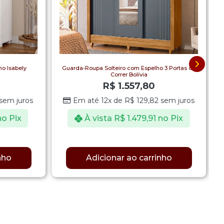
o Isabely
Guarda-Roupa Solteiro com Espelho 3 Portas de
Correr Bolívia
R$
1.557,80
sem juros
Em até 12x de
R$
129,82
sem juros
no Pix
À vista
R$
1.479,91
no Pix
nho
Adicionar ao carrinho