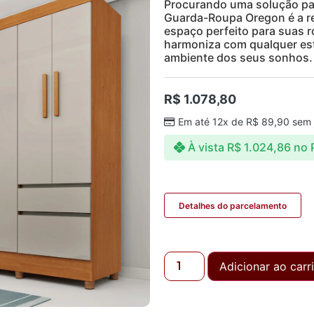
Procurando uma solução par
Guarda-Roupa Oregon é a re
espaço perfeito para suas r
harmoniza com qualquer est
ambiente dos seus sonhos.
R$
1.078,80
Em até 12x de
R$
89,90
sem 
À vista
R$
1.024,86
no 
Detalhes do parcelamento
Adicionar ao carr