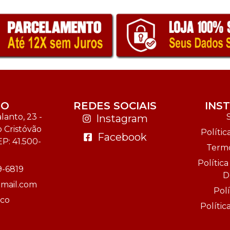
TO
REDES SOCIAIS
INS
anto, 23 -
Instagram
o Cristóvão
Polític
Facebook
EP: 41.500-
Termo
Polític
9-6819
D
mail.com
Polí
sco
Políti