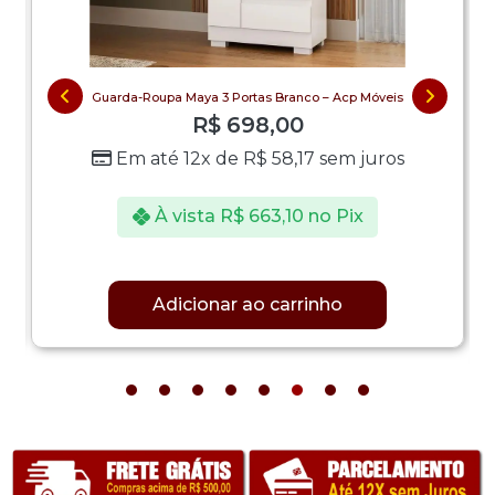
Guarda-Roupa Maya 3 Portas Branco – Acp Móveis
R$
698,00
Em até 12x de
R$
58,17
sem juros
À vista
R$
663,10
no Pix
Adicionar ao carrinho