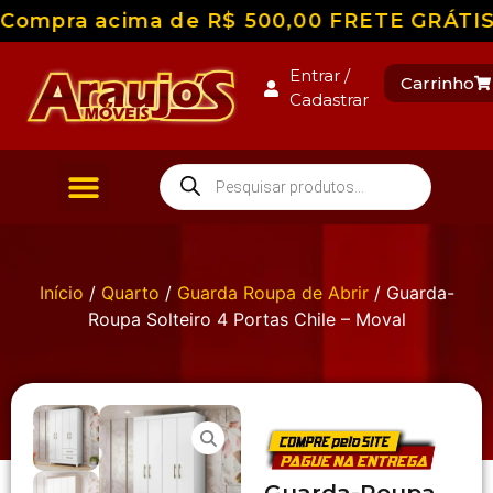
Compra acima de R$ 500,00 FRETE GRÁTIS pa
Entrar /
Carrinho
Cadastrar
Início
/
Quarto
/
Guarda Roupa de Abrir
/ Guarda-
Roupa Solteiro 4 Portas Chile – Moval
Guarda-Roupa