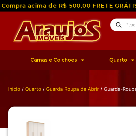
ompra acima de R$ 500,00 FRETE GRÁTIS par
Camas e Colchões
Quarto
Início
/
Quarto
/
Guarda Roupa de Abrir
/ Guarda-Roupa 