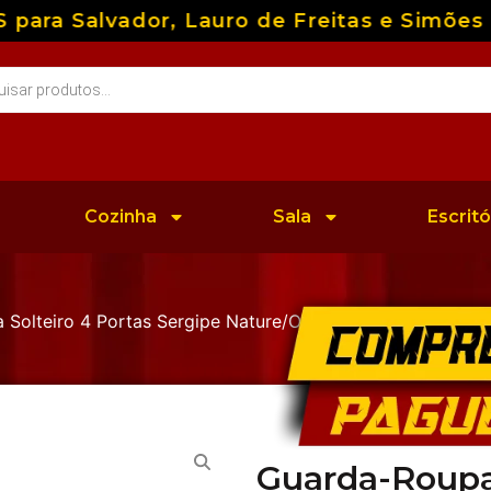
a Salvador, Lauro de Freitas e Simões Fil
Cozinha
Sala
Escritó
Solteiro 4 Portas Sergipe Nature/Off White – Bianchi
Guarda-Roupa 