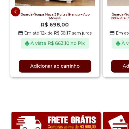
Guarda-Roupa Maya 3 Portas Branco – Acp
Guarda-Ro
Móveis
100% MDF C
R$
698,00
Em até 12x de
R$
58,17
sem juros
Em at
À vista
R$
663,10
no Pix
À v
Adicionar ao carrinho
Ad