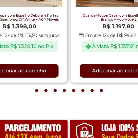
upa com Espelho Debora 4 Portas
Guarda-Roupa Casal com Espelh
inamomo/Off White – ACP Móveis
Branco – Acp Móveis
R$
1.398,00
R$
1.197,80
é 12x de
R$
116,50
sem juros
Em até 12x de
R$
99,82
ista
R$
1.328,10
no Pix
À vista
R$
1.137,91
icionar ao carrinho
Adicionar ao carri