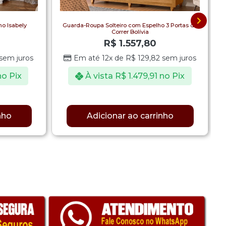
o Isabely
Guarda-Roupa Solteiro com Espelho 3 Portas de
Correr Bolívia
R$
1.557,80
sem juros
Em até 12x de
R$
129,82
sem juros
no Pix
À vista
R$
1.479,91
no Pix
nho
Adicionar ao carrinho