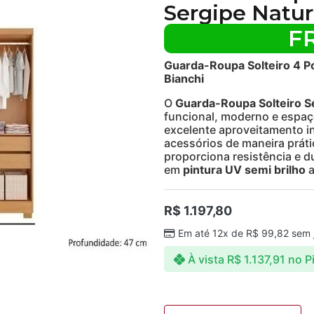
Sergipe Natur
F
Guarda-Roupa Solteiro 4 Po
Bianchi
O
Guarda-Roupa Solteiro S
funcional, moderno e espa
excelente aproveitamento in
acessórios de maneira prát
proporciona resistência e d
em
pintura UV semi brilho
a
R$
1.197,80
Em até 12x de
R$
99,82
sem 
À vista
R$
1.137,91
no P