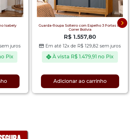
o Isabely
Guarda-Roupa Solteiro com Espelho 3 Portas de
Correr Bolívia
R$
1.557,80
sem juros
Em até 12x de
R$
129,82
sem juros
no Pix
À vista
R$
1.479,91
no Pix
nho
Adicionar ao carrinho