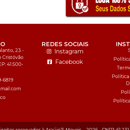
TO
REDES SOCIAIS
INS
anto, 23 -
Instagram
o Cristóvão
Polític
Facebook
EP: 41.500-
Termo
Polític
9-6819
D
mail.com
Polí
sco
Políti
ireitos reservados à Araújo’S Moveis. - 2026 - CNPJ: 61.23