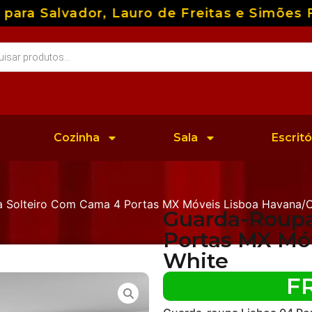
 Salvador, Lauro de Freitas e Simões Filh
Cozinha
Sala
Escritó
 Solteiro Com Cama 4 Portas MX Móveis Lisboa Havana/O
Guarda-Roupa
Portas MX Mó
White
F