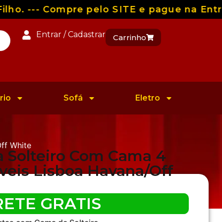
o. --- Compre pelo SITE e pague na Entreg
Entrar / Cadastrar
Carrinho
rio
Sofá
Eletro
ff White
 Solteiro Com Cama 4
veis Lisboa Havana/Off
RETE GRATIS