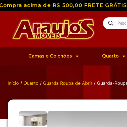
mpra acima de R$ 500,00 FRETE GRÁTIS para
Camas e Colchões
Quarto
Início
/
Quarto
/
Guarda Roupa de Abrir
/ Guarda-Roupa