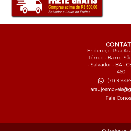
CONTA
Endereço: Rua Acal
Térreo - Bairro: Sã
- Salvador - BA - C
460
(71) 9 846
araujosmoveis@g
Fale Cono
© Todos os d