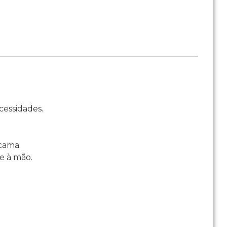
cessidades.
 cama.
e à mão.