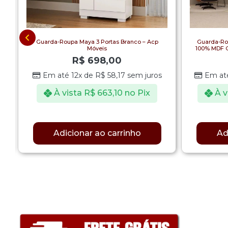
Guarda-Roupa Maya 3 Portas Branco – Acp
Guarda-Ro
Móveis
100% MDF C
R$
698,00
Em até 12x de
R$
58,17
sem juros
Em at
À vista
R$
663,10
no Pix
À v
Adicionar ao carrinho
Ad