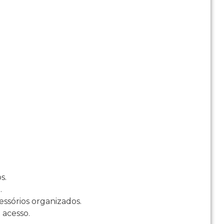
s.
.
essórios organizados.
 acesso.