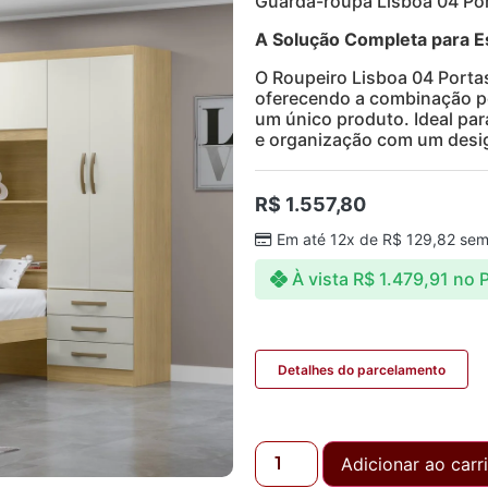
Guarda-roupa Lisboa 04 Po
A Solução Completa para 
O Roupeiro Lisboa 04 Portas
oferecendo a combinação pe
um único produto. Ideal par
e organização com um desi
R$
1.557,80
Em até 12x de
R$
129,82
sem 
À vista
R$
1.479,91
no P
Detalhes do parcelamento
Adicionar ao carr