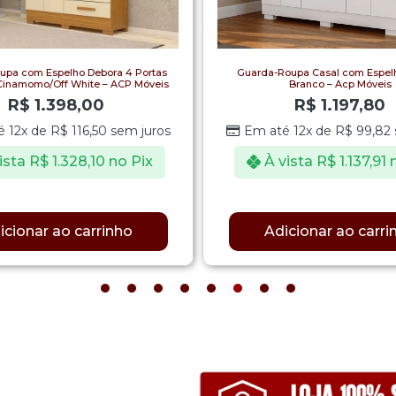
upa com Espelho Debora 4 Portas
Guarda-Roupa Casal com Espelh
inamomo/Off White – ACP Móveis
Branco – Acp Móveis
R$
1.398,00
R$
1.197,80
é 12x de
R$
116,50
sem juros
Em até 12x de
R$
99,82
ista
R$
1.328,10
no Pix
À vista
R$
1.137,91
icionar ao carrinho
Adicionar ao carri