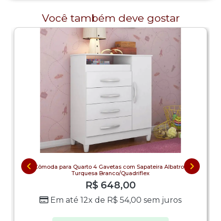
Você também deve gostar
Cômoda para Quarto 4 Gavetas com Sapateira Albatroz
Turquesa Branco/Quadriflex
R$
648,00
Em até 12x de
R$
54,00
sem juros