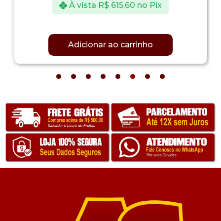
À vista
R$
615,60
no Pix
Adicionar ao carrinho