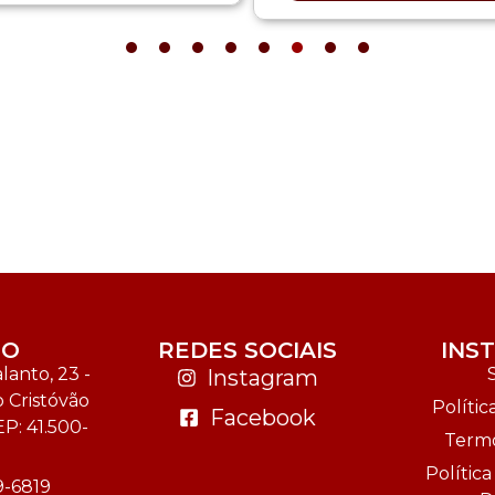
TO
REDES SOCIAIS
INS
anto, 23 -
Instagram
o Cristóvão
Polític
Facebook
EP: 41.500-
Termo
Polític
9-6819