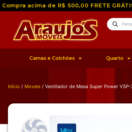
Compra acima de R$ 500,00 FRETE GRÁTIS pa
Camas e Colchões
Quarto
Início
/
Moveis
/ Ventilador de Mesa Super Power VSP-