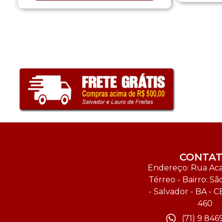
CONTA
Endereço: Rua Acal
Térreo - Bairro: Sã
- Salvador - BA - C
460
(71) 9 846