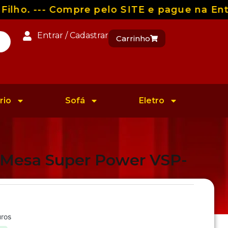
lho. --- Compre pelo SITE e pague na Entr
Entrar / Cadastrar
Carrinho
rio
Sofá
Eletro
e Mesa Super Power VSP-
ros