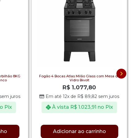
rbilhão 8KG
Fogão 4 Bocas Atlas Milão Glass com Mesa de
anco
Vidro Bivolt
R$
1.077,80
sem juros
Em até 12x de
R$
89,82
sem juros
o Pix
À vista
R$
1.023,91
no Pix
nho
Adicionar ao carrinho