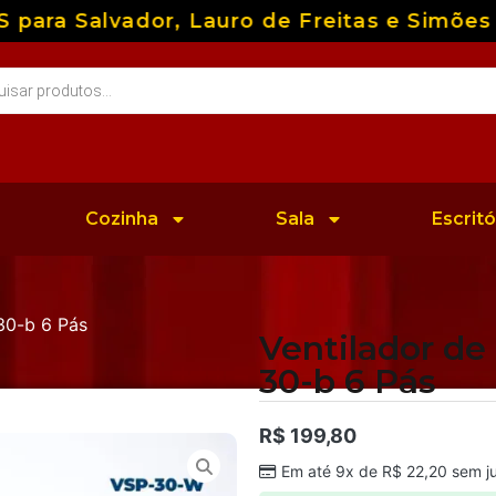
ra Salvador, Lauro de Freitas e Simões Fi
Cozinha
Sala
Escritó
30-b 6 Pás
Ventilador d
30-b 6 Pás
R$
199,80
Em até 9x de
R$
22,20
sem ju