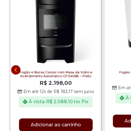
Fogão 4 Bocas Consul com Mesa de Vidro e
Fogão 
Acendimento Automático CFO4VBE – Preto
R$
2.198,00
Em at
Em até 12x de
R$
183,17
sem juros
À 
À vista
R$
2.088,10
no Pix
Ad
Adicionar ao carrinho