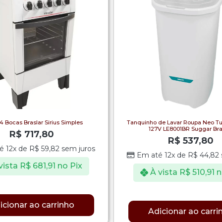
4 Bocas Braslar Sirius Simples
Tanquinho de Lavar Roupa Neo Tu
127V LE8001BR Suggar Br
R$
717,80
R$
537,80
é 12x de
R$
59,82
sem juros
Em até 12x de
R$
44,82
vista
R$
681,91
no Pix
À vista
R$
510,91
n
icionar ao carrinho
Adicionar ao carri